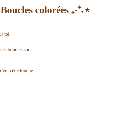
 Boucles colorées ₊‧⁺˖⋆
r toi.
 ces boucles sont
rtent cette touche