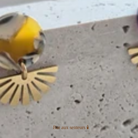
Bar aux senteurs 🕯️