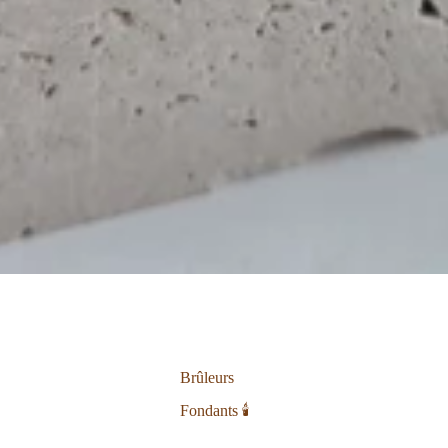
Brûleurs
Fondants 🕯️