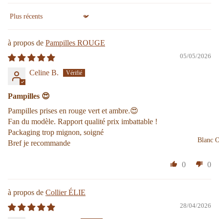
Sort by
Pampilles ROUGE
05/05/2026
Celine B.
Pampilles 😍
Pampilles prises en rouge vert et ambre.😍
Fan du modèle. Rapport qualité prix imbattable !
Packaging trop mignon, soigné
Blanc 
Bref je recommande
0
0
Collier ÉLIE
28/04/2026