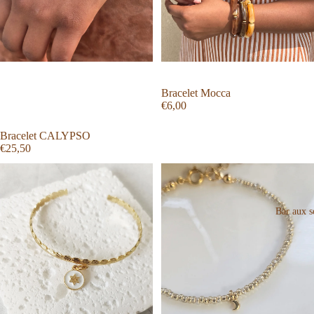
Bracelet Mocca
€6,00
Bracelet CALYPSO
€25,50
Bar aux se