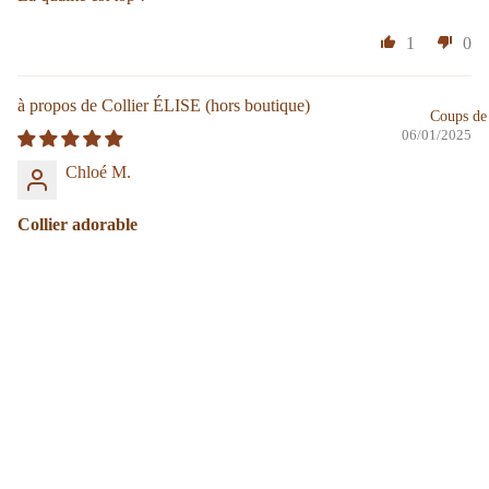
1
0
Collier ÉLISE
Coups de
06/01/2025
Chloé M.
Collier adorable
Un adorable collier, se marie avec tout !
0
0
Bougie "MAGNOLIA MILKY"
06/01/2025
Chloé M.
Bougie de bonne qualité