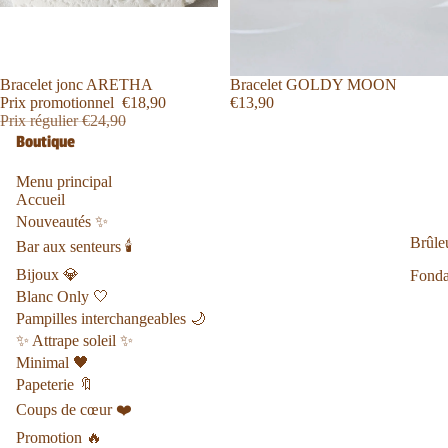
Promotion
Bracelet jonc ARETHA
Bracelet GOLDY MOON
Prix promotionnel
€18,90
€13,90
Prix régulier
€24,90
Boutique
Menu principal
Accueil
Nouveautés ✨
Brûle
Bar aux senteurs 🕯️
Bijoux 💎
Fondan
Blanc Only 🤍
Pampilles interchangeables 🌙
✨ Attrape soleil ✨
Minimal 🖤
Papeterie 🔖
Coups de cœur ❤️
Promotion 🔥