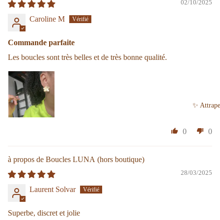
02/10/2025
Caroline M
Commande parfaite
Les boucles sont très belles et de très bonne qualité.
✨ Attrape
0
0
Boucles LUNA
28/03/2025
Laurent Solvar
Superbe, discret et jolie