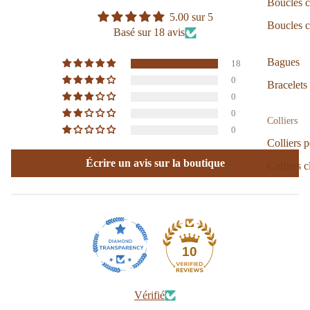
Boucles c
5.00 sur 5
Boucles c
Basé sur 18 avis
Bagues
18
0
Bracelets
0
0
Colliers
0
Colliers p
Écrire un avis sur la boutique
Colliers c
10
Vérifié