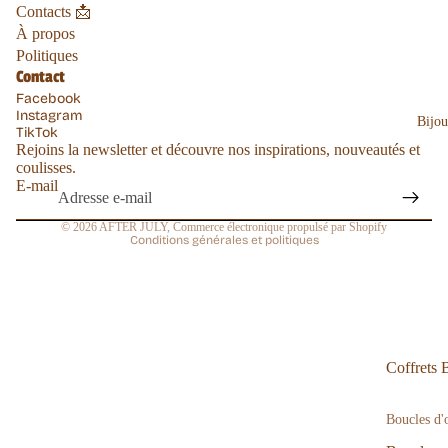
Contacts 📩
À propos
Politique de remboursement
Politiques
Politique de confidentialité
Contact
Conditions d’utilisation
Facebook
Instagram
Politique d’expédition
Bijo
TikTok
Rejoins la newsletter et découvre nos inspirations, nouveautés et
Coordonnées
coulisses.
Conditions générales de vente
E-mail
Mentions légales
© 2026
AFTER JULY
,
Commerce électronique propulsé par Shopify
Conditions générales et politiques
Coffrets 
Boucles d'o