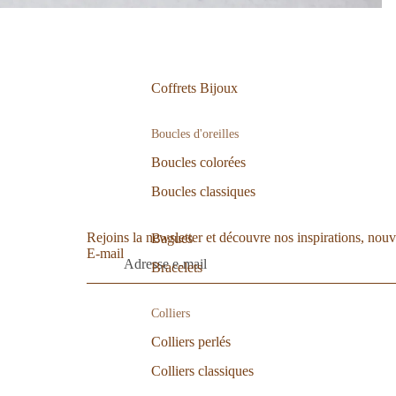
Coffrets Bijoux
Boucles d'oreilles
Boucles colorées
Boucles classiques
Rejoins la newsletter et découvre nos inspirations, nouv
Bagues
E-mail
Politique de remboursement
Bracelets
Politique de confidentialité
Conditions d’utilisation
Colliers
Politique d’expédition
Colliers perlés
Coordonnées
Colliers classiques
Conditions générales de vente