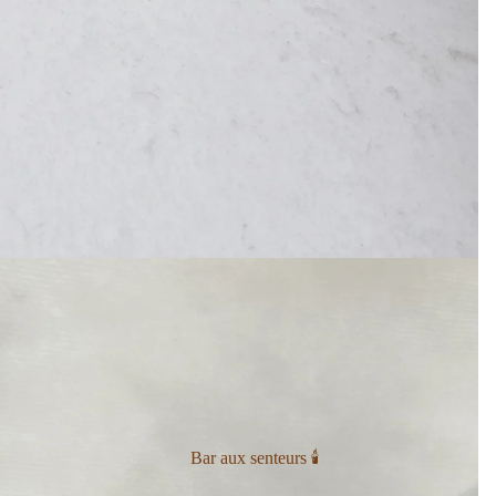
Bar aux senteurs 🕯️