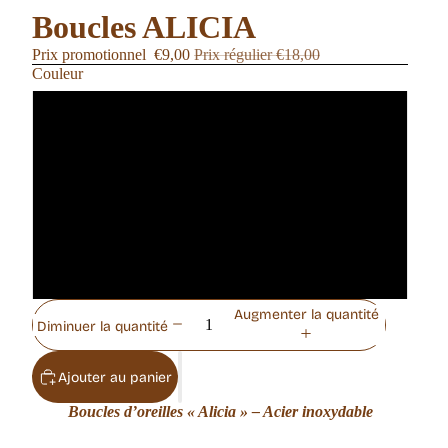
Boucles ALICIA
Prix promotionnel
€9,00
Prix régulier
€18,00
Couleur
Multicolore
Aquarelle
Marron
Vert
Augmenter la quantité
Diminuer la quantité
Ajouter au panier
Boucles d’oreilles « Alicia » – Acier inoxydable