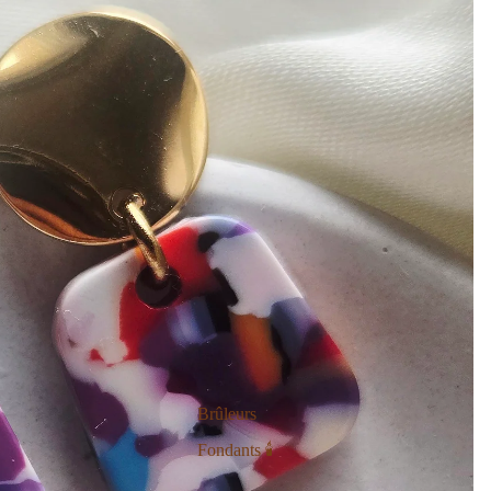
Brûleurs
Fondants 🕯️