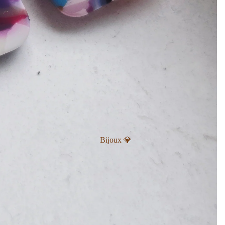
Bijoux 💎