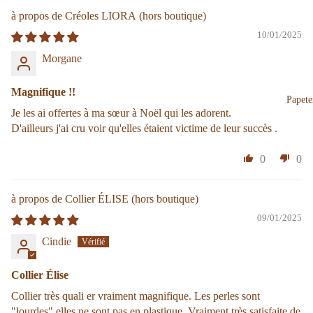
Créoles LIORA
10/01/2025
Morgane
Magnifique !!
Papete
Je les ai offertes à ma sœur à Noël qui les adorent.
D'ailleurs j'ai cru voir qu'elles étaient victime de leur succès .
0
0
Collier ÉLISE
09/01/2025
Cindie
Collier Élise
Collier très quali er vraiment magnifique. Les perles sont
"lourdes" elles ne sont pas en plastique. Vraiment très satisfaite de