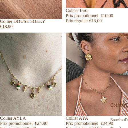
Promotion
Collier Tarot
Prix promotionnel
€10,00
Prix régulier
€15,00
Collier DOUSÈ SOLEY
€18,90
Bijo
Coffrets 
Promotion
Collier AYLA
Promotion
Collier AYA
Boucles d'o
Prix promotionnel
€24,90
Prix promotionnel
€24,90