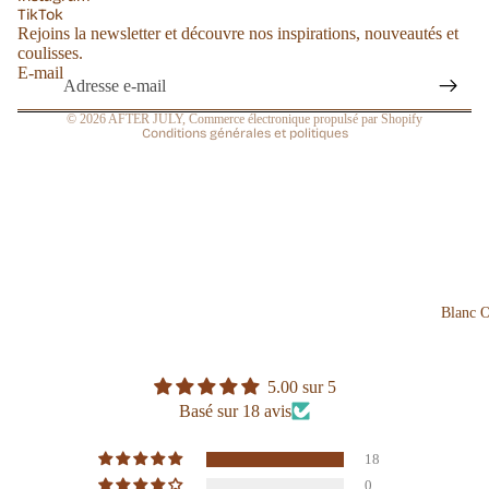
Politique d’expédition
TikTok
Rejoins la newsletter et découvre nos inspirations, nouveautés et
Coordonnées
coulisses.
Conditions générales de vente
E-mail
Mentions légales
© 2026
AFTER JULY
,
Commerce électronique propulsé par Shopify
Conditions générales et politiques
Blanc 
5.00 sur 5
Basé sur 18 avis
18
0