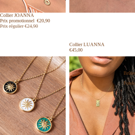
Promotion
Collier JOANNA
Prix promotionnel
€20,90
Prix régulier
€24,90
Collier LUANNA
€45,00
Brûle
Fondan