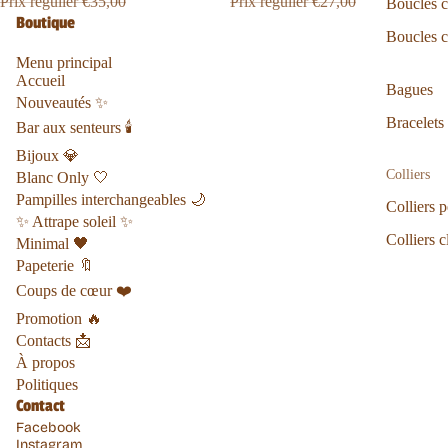
Prix régulier
€35,00
Prix régulier
€27,00
Boucles c
Boutique
Boucles c
Menu principal
Accueil
Bagues
Nouveautés ✨
Bracelets
Bar aux senteurs 🕯️
Bijoux 💎
Colliers
Blanc Only 🤍
Pampilles interchangeables 🌙
Colliers p
✨ Attrape soleil ✨
Colliers c
Minimal 🖤
Papeterie 🔖
Coups de cœur ❤️
Promotion 🔥
Contacts 📩
À propos
Politique de remboursement
Politiques
Politique de confidentialité
Contact
Conditions d’utilisation
Facebook
Instagram