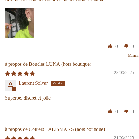
0
0
Minim
Boucles LUNA
28/03/2025
Laurent Solvar
Superbe, discret et jolie
0
0
Colliers TALISMANS
21/03/2025