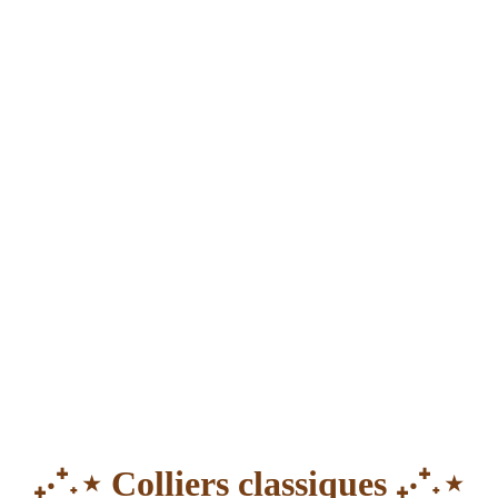
₊‧⁺˖⋆ Colliers classiques ₊‧⁺˖⋆